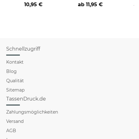
Frauen - zwei
löse Probleme, die du
sieh
Farbvarianten
nicht verstehst -
coole
10,95 €
ab
11,95 €
a
verschiedene Berufe
Schnellzugriff
Kontakt
Blog
Qualität
Sitemap
TassenDruck.de
Zahlungsmöglichkeiten
Versand
AGB