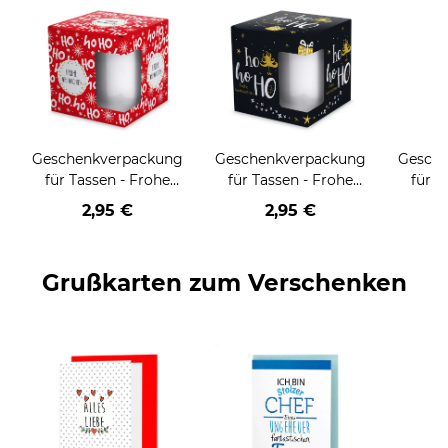
Geschenkverpackung
Geschenkverpackung
Gesch
für Tassen - Frohe
für Tassen - Frohe
für T
Weihnachten - HO
Weihnachten - HO
Wei
2,95 €
2,95 €
HO HO - rot
HO HO - schwarz
Grußkarten zum Verschenken