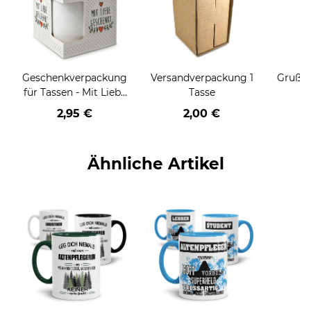
Geschenkverpackung
Versandverpackung 1
Grußka
für Tassen - Mit Liebe
Tasse
geschenkt
2,95 €
2,00 €
Ähnliche Artikel