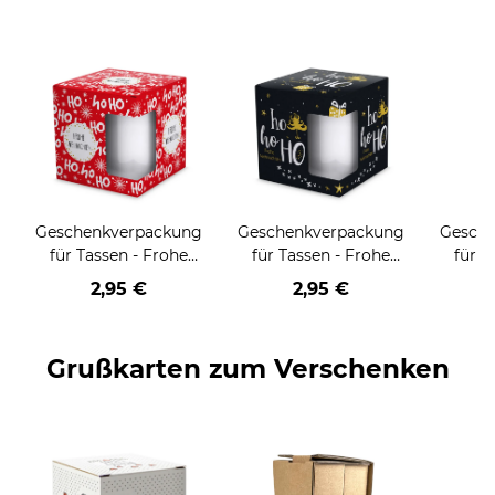
Geschenkverpackung
Geschenkverpackung
Gesch
für Tassen - Frohe
für Tassen - Frohe
für T
Weihnachten - HO
Weihnachten - HO
Wei
2,95 €
2,95 €
HO HO - rot
HO HO - schwarz
Grußkarten zum Verschenken