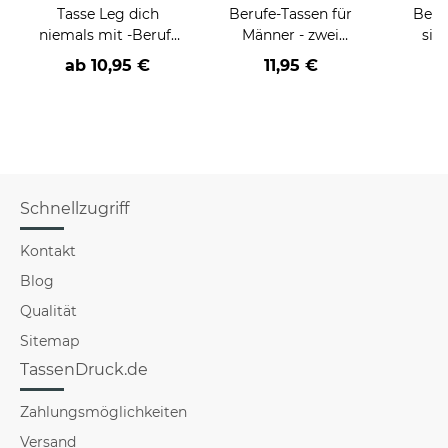
Tasse Leg dich
Berufe-Tassen für
Beru
niemals mit -Beruf-
Männer - zwei
sie
an
Farbvarianten
BE
ab
10,95 €
11,95 €
versch
für Mä
Schnellzugriff
Kontakt
Blog
Qualität
Sitemap
TassenDruck.de
Zahlungsmöglichkeiten
Versand