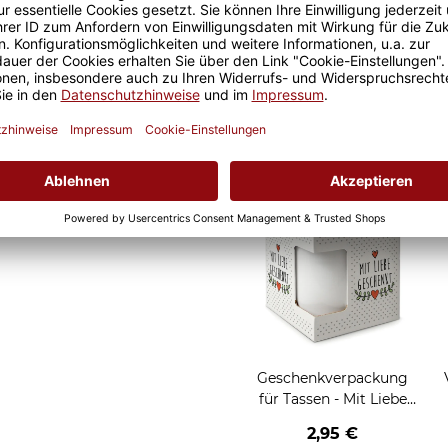
e Geschenkidee für Freunde
als Werkstatt-Tasse für den
Geschenkverpackung
für Tassen - Frohe
Weihnachten - HO HO
W
2,95 €
HO - rot
Grußkarten zum Versch
Geschenkverpackung
für Tassen - Mit Liebe
geschenkt
2,95 €