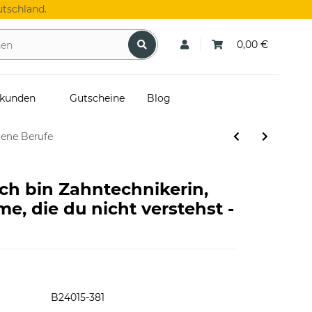
tschland.
0,00 €
skunden
Gutscheine
Blog
dene Berufe
Ich bin Zahntechnikerin,
me, die du nicht verstehst -
B24015-381