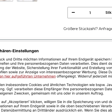
Stk
Größere Stückzahl? Anfrage 
Sicherer Kauf Auf Rechnung
Produktion in 
Passende Verpackungen
chnikerin, ich
rstehst -
erschenken - Ich bin
Du nicht weißt, dass Du sie