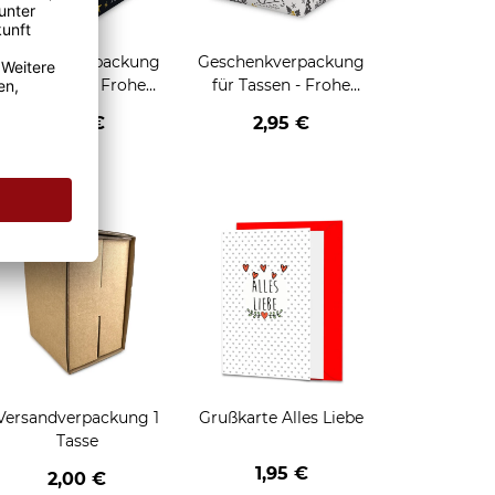
Geschenkverpackung
Geschenkverpackung
für Tassen - Frohe
für Tassen - Frohe
eihnachten - HO HO
Weihnachten - Rentier
2,95 €
2,95 €
HO - schwarz
enken
Versandverpackung 1
Grußkarte Alles Liebe
Tasse
1,95 €
2,00 €