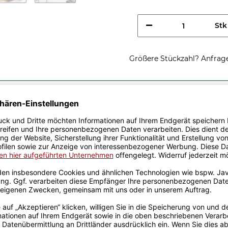
Stk
Größere Stückzahl? Anfrage 
Sicherer Kauf Auf Rechnung
Produktion in 
Passende Verpackungen
 ich löse
hst -
n - Ich bin Trucker, ich
u sie hast - Lustige Tasse