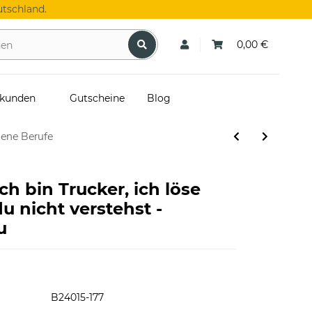
tschland.
0,00 €
skunden
Gutscheine
Blog
dene Berufe
ch bin Trucker, ich löse
u nicht verstehst -
u
B24015-177