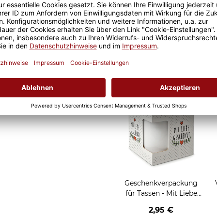
d Kollegen. Perfekt auch als
lichen Kaffeegenuss.
Geschenkverpackung
für Tassen - Frohe
Weihnachten - HO HO
W
2,95 €
HO - rot
Grußkarten zum Versch
Geschenkverpackung
für Tassen - Mit Liebe
geschenkt
2,95 €