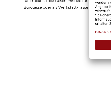
für Trucker. Tolle Geschenkidee für Freunde un
Bürotasse oder als Werkstatt-Tasse für den täg