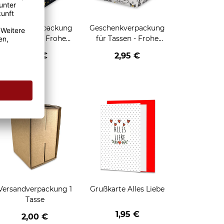
Geschenkverpackung
Geschenkverpackung
für Tassen - Frohe
für Tassen - Frohe
eihnachten - HO HO
Weihnachten - Rentier
2,95 €
2,95 €
HO - schwarz
enken
Versandverpackung 1
Grußkarte Alles Liebe
Tasse
1,95 €
2,00 €