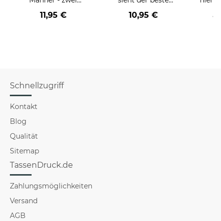
Farbvarianten
BERUF aus -
11,95 €
10,95 €
a
verschiedene Berufe
für Männer - Hellblau
Schnellzugriff
Kontakt
Blog
Qualität
Sitemap
TassenDruck.de
Zahlungsmöglichkeiten
Versand
AGB