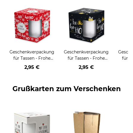
Geschenkverpackung
Geschenkverpackung
Gesch
für Tassen - Frohe
für Tassen - Frohe
für T
Weihnachten - HO
Weihnachten - HO
Wei
2,95 €
2,95 €
HO HO - rot
HO HO - schwarz
Grußkarten zum Verschenken