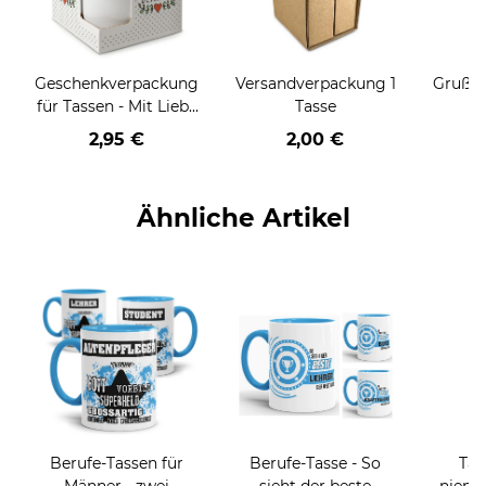
Geschenkverpackung
Versandverpackung 1
Grußka
für Tassen - Mit Liebe
Tasse
geschenkt
2,95 €
2,00 €
Ähnliche Artikel
Berufe-Tassen für
Berufe-Tasse - So
Tas
Männer - zwei
sieht der beste
niema