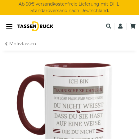
Ab 50€ versandkostenfreie Lieferung mit DHL-
Standardversand nach Deutschland.
Motivtassen