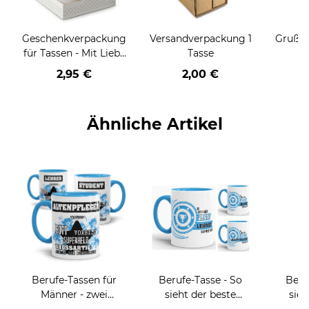
Geschenkverpackung
Versandverpackung 1
Grußka
für Tassen - Mit Liebe
Tasse
geschenkt
2,95 €
2,00 €
Ähnliche Artikel
Berufe-Tassen für
Berufe-Tasse - So
Beru
Männer - zwei
sieht der beste
sieh
Farbvarianten
BERUF aus -
coole