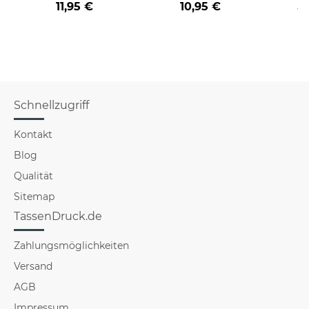
11,95 €
10,95 €
a
verschiedene Berufe
für Männer - Hellblau
Schnellzugriff
Kontakt
Blog
Qualität
Sitemap
TassenDruck.de
Zahlungsmöglichkeiten
Versand
AGB
Impressum