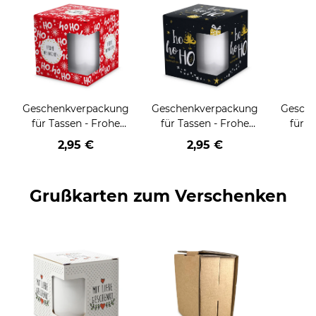
Geschenkverpackung
Geschenkverpackung
Gesch
für Tassen - Frohe
für Tassen - Frohe
für T
Weihnachten - HO
Weihnachten - HO
Wei
2,95 €
2,95 €
HO HO - rot
HO HO - schwarz
Grußkarten zum Verschenken