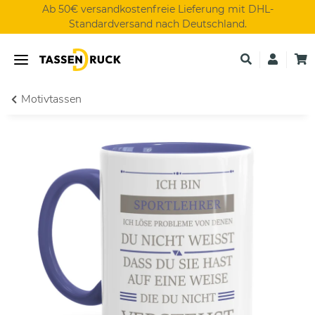
Ab 50€ versandkostenfreie Lieferung mit DHL-
Standardversand nach Deutschland.
Motivtassen