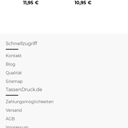
11,95 €
10,95 €
versch
für Mä
Schnellzugriff
Kontakt
Blog
Qualität
Sitemap
TassenDruck.de
Zahlungsmöglichkeiten
Versand
AGB
Impressum