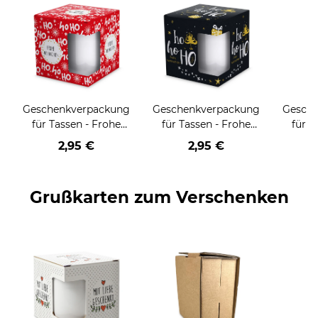
Geschenkverpackung
Geschenkverpackung
Gesch
für Tassen - Frohe
für Tassen - Frohe
für T
Weihnachten - HO
Weihnachten - HO
Wei
2,95 €
2,95 €
HO HO - rot
HO HO - schwarz
Grußkarten zum Verschenken