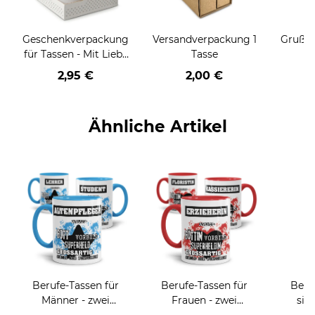
Geschenkverpackung
Versandverpackung 1
Grußka
für Tassen - Mit Liebe
Tasse
geschenkt
2,95 €
2,00 €
Ähnliche Artikel
Berufe-Tassen für
Berufe-Tassen für
Beru
Männer - zwei
Frauen - zwei
sie
Farbvarianten
Farbvarianten
BE