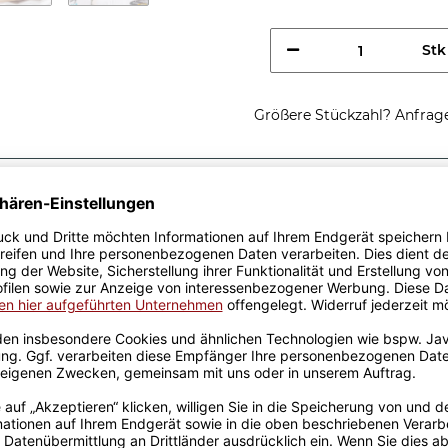
Stk
Größere Stückzahl? Anfrage 
Sicherer Kauf Auf Rechnung
Produktion in 
Passende Verpackungen
mlehrer, ich
rstehst -
rschenken - Ich bin
u nicht weißt, dass Du sie