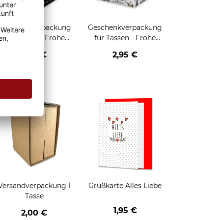
Geschenkverpackung
Geschenkverpackung
für Tassen - Frohe
für Tassen - Frohe
eihnachten - HO HO
Weihnachten - Rentier
2,95 €
2,95 €
HO - schwarz
enken
Versandverpackung 1
Grußkarte Alles Liebe
Tasse
1,95 €
2,00 €