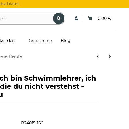
tschland.
0,00 €
skunden
Gutscheine
Blog
dene Berufe
Ich bin Schwimmlehrer, ich
die du nicht verstehst -
u
B24015-160