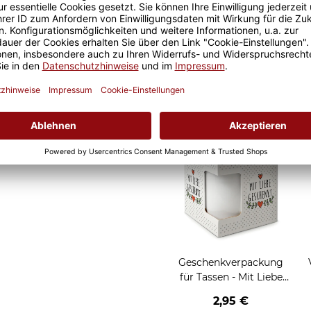
 Geschenkidee für Freunde
als Werkstatt-Tasse für den
Geschenkverpackung
für Tassen - Frohe
Weihnachten - HO HO
W
2,95 €
HO - rot
Grußkarten zum Versch
Geschenkverpackung
für Tassen - Mit Liebe
geschenkt
2,95 €