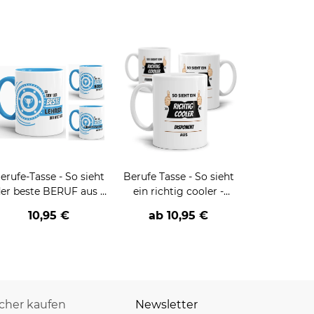
erufe-Tasse - So sieht
Berufe Tasse - So sieht
er beste BERUF aus -
ein richtig cooler -
erschiedene Berufe für
BERUF- aus
10,95 €
ab
10,95 €
Männer - Hellblau
icher kaufen
Newsletter