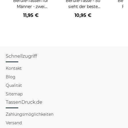
Berufe-Tassen für
Berufe-Tasse - So
Beru
Männer - zwei
sieht der beste
Fr
Farbvarianten
BERUF aus -
Far
11,95 €
10,95 €
verschiedene Berufe
für Männer - Hellblau
Schnellzugriff
Kontakt
Blog
Qualität
Sitemap
TassenDruck.de
Zahlungsmöglichkeiten
Versand