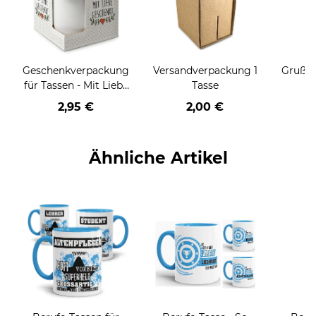
Geschenkverpackung
Versandverpackung 1
Grußka
für Tassen - Mit Liebe
Tasse
geschenkt
2,95 €
2,00 €
Ähnliche Artikel