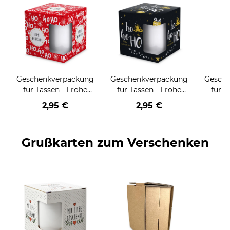
Geschenkverpackung
Geschenkverpackung
Gesch
für Tassen - Frohe
für Tassen - Frohe
für T
Weihnachten - HO
Weihnachten - HO
Wei
2,95 €
2,95 €
HO HO - rot
HO HO - schwarz
Grußkarten zum Verschenken