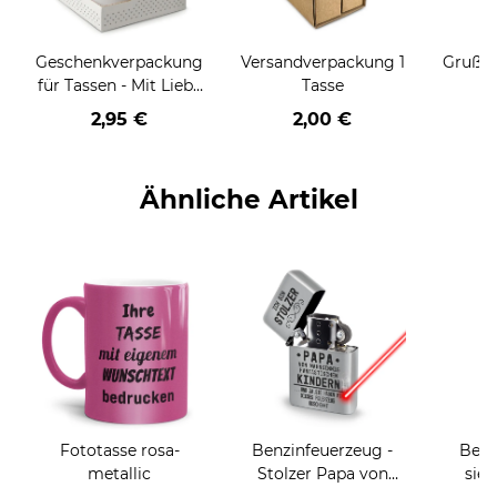
Geschenkverpackung
Versandverpackung 1
Grußka
für Tassen - Mit Liebe
Tasse
geschenkt
2,95 €
2,00 €
Ähnliche Artikel
Fototasse rosa-
Benzinfeuerzeug -
Beru
metallic
Stolzer Papa von
sieh
Kinder
coole