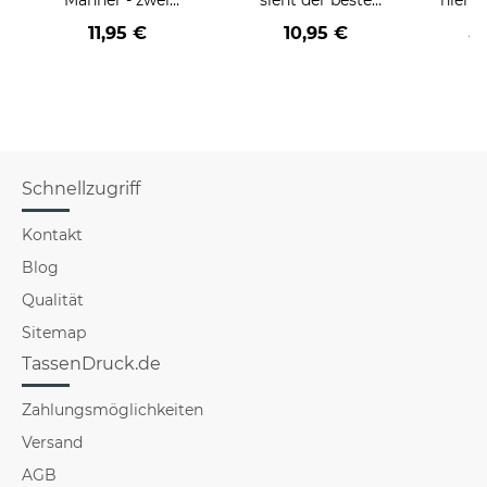
Farbvarianten
BERUF aus -
11,95 €
10,95 €
a
verschiedene Berufe
für Männer - Hellblau
Schnellzugriff
Kontakt
Blog
Qualität
Sitemap
TassenDruck.de
Zahlungsmöglichkeiten
Versand
AGB