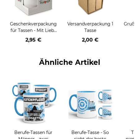
Geschenkverpackung
Versandverpackung 1
Grußka
für Tassen - Mit Liebe
Tasse
geschenkt
2,95 €
2,00 €
Ähnliche Artikel
Berufe-Tassen für
Berufe-Tasse - So
Tas
Männer - zwei
sieht der beste
niema