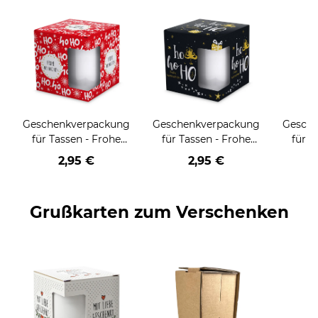
Geschenkverpackung
Geschenkverpackung
Gesch
für Tassen - Frohe
für Tassen - Frohe
für T
Weihnachten - HO
Weihnachten - HO
Wei
2,95 €
2,95 €
HO HO - rot
HO HO - schwarz
Grußkarten zum Verschenken