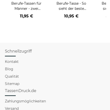
Berufe-Tassen für
Berufe-Tasse - So
Beru
Männer - zwei
sieht der beste
sieh
Farbvarianten
BERUF aus -
coole
11,95 €
10,95 €
a
verschiedene Berufe
für Männer - Hellblau
Schnellzugriff
Kontakt
Blog
Qualität
Sitemap
TassenDruck.de
Zahlungsmöglichkeiten
Versand