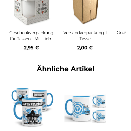
Geschenkverpackung
Versandverpackung 1
Grußka
für Tassen - Mit Liebe
Tasse
geschenkt
2,95 €
2,00 €
Ähnliche Artikel