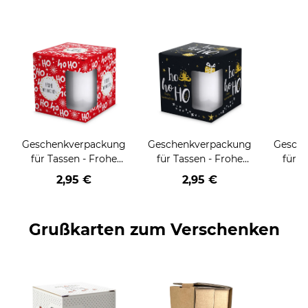
Geschenkverpackung
Geschenkverpackung
Gesch
für Tassen - Frohe
für Tassen - Frohe
für T
Weihnachten - HO
Weihnachten - HO
Wei
2,95 €
2,95 €
HO HO - rot
HO HO - schwarz
Grußkarten zum Verschenken