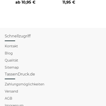
ab
10,95 €
11,95 €
versch
für Mä
Schnellzugriff
Kontakt
Blog
Qualität
Sitemap
TassenDruck.de
Zahlungsmöglichkeiten
Versand
AGB
Impressum