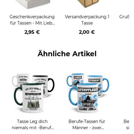
Geschenkverpackung
Versandverpackung 1
Grußka
für Tassen - Mit Liebe
Tasse
geschenkt
2,95 €
2,00 €
Ähnliche Artikel
Tasse Leg dich
Berufe-Tassen für
Beru
niemals mit -Beruf-
Männer - zwei
sie
an
Farbvarianten
BE