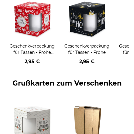
Geschenkverpackung
Geschenkverpackung
Gesch
für Tassen - Frohe
für Tassen - Frohe
für T
Weihnachten - HO
Weihnachten - HO
Wei
2,95 €
2,95 €
HO HO - rot
HO HO - schwarz
Grußkarten zum Verschenken