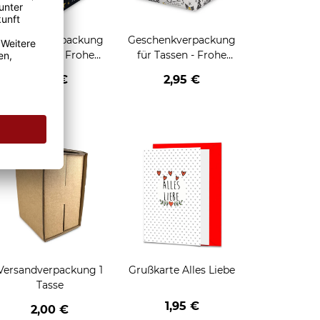
Geschenkverpackung
Geschenkverpackung
für Tassen - Frohe
für Tassen - Frohe
eihnachten - HO HO
Weihnachten - Rentier
2,95 €
2,95 €
HO - schwarz
enken
Versandverpackung 1
Grußkarte Alles Liebe
Tasse
1,95 €
2,00 €