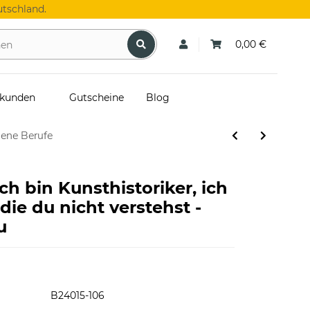
tschland.
0,00 €
skunden
Gutscheine
Blog
dene Berufe
Ich bin Kunsthistoriker, ich
die du nicht verstehst -
u
B24015-106