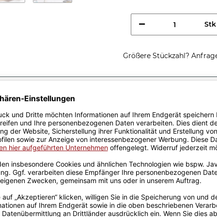
Stk
Größere Stückzahl? Anfrage 
Sicherer Kauf Auf Rechnung
Produktion in 
Passende Verpackungen
storiker, ich
rstehst -
rschenken - Ich bin
u nicht weißt, dass Du sie