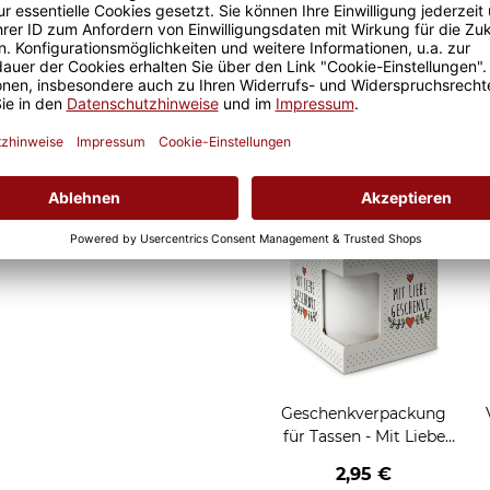
 Geschenkidee für Freunde
als Werkstatt-Tasse für den
Geschenkverpackung
für Tassen - Frohe
Weihnachten - HO HO
W
2,95 €
HO - rot
Grußkarten zum Versch
Geschenkverpackung
für Tassen - Mit Liebe
geschenkt
2,95 €