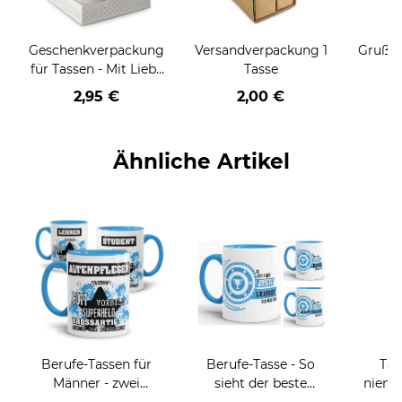
Geschenkverpackung
Versandverpackung 1
Grußka
für Tassen - Mit Liebe
Tasse
geschenkt
2,95 €
2,00 €
Ähnliche Artikel
Berufe-Tassen für
Berufe-Tasse - So
Tas
Männer - zwei
sieht der beste
niema
Farbvarianten
BERUF aus -