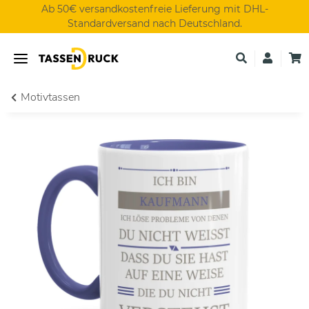
Ab 50€ versandkostenfreie Lieferung mit DHL-
Standardversand nach Deutschland.
Motivtassen