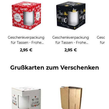
Geschenkverpackung
Geschenkverpackung
Gesch
für Tassen - Frohe
für Tassen - Frohe
für T
Weihnachten - HO
Weihnachten - HO
Wei
2,95 €
2,95 €
HO HO - rot
HO HO - schwarz
Grußkarten zum Verschenken