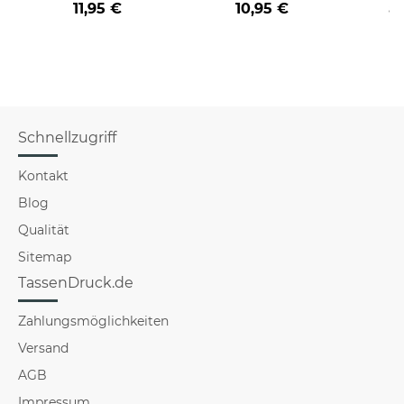
11,95 €
10,95 €
a
verschiedene Berufe
für Männer - Hellblau
Schnellzugriff
Kontakt
Blog
Qualität
Sitemap
TassenDruck.de
Zahlungsmöglichkeiten
Versand
AGB
Impressum