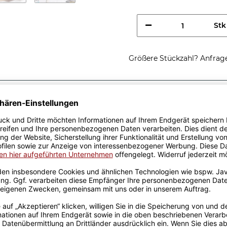
Stk
Größere Stückzahl? Anfrage 
Sicherer Kauf Auf Rechnung
Produktion in 
Passende Verpackungen
chanikerin, ich
rstehst -
 Verschenken - Ich bin
n Du nicht weißt, dass Du