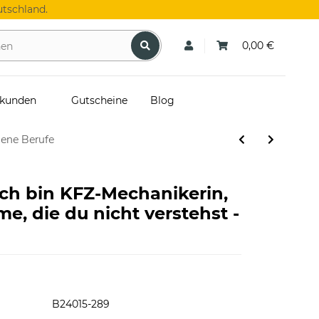
tschland.
0,00 €
skunden
Gutscheine
Blog
dene Berufe
Ich bin KFZ-Mechanikerin,
me, die du nicht verstehst -
B24015-289