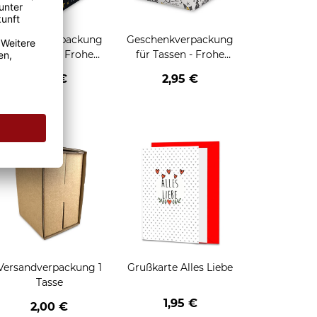
Geschenkverpackung
Geschenkverpackung
für Tassen - Frohe
für Tassen - Frohe
eihnachten - HO HO
Weihnachten - Rentier
2,95 €
2,95 €
HO - schwarz
enken
Versandverpackung 1
Grußkarte Alles Liebe
Tasse
1,95 €
2,00 €