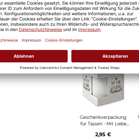
Tolle Geschenkidee für
se oder als Werkstatt-Tasse
Geschenkverpackung
für Tassen - Frohe
Weihnachten - HO HO
W
2,95 €
HO - rot
Grußkarten zum Versch
Geschenkverpackung
für Tassen - Mit Liebe
geschenkt
2,95 €