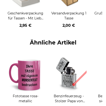
Geschenkverpackung
Versandverpackung 1
Grußka
für Tassen - Mit Liebe
Tasse
geschenkt
2,95 €
2,00 €
Ähnliche Artikel
Fototasse rosa-
Benzinfeuerzeug -
Beru
metallic
Stolzer Papa von
sieh
Kinder
coole