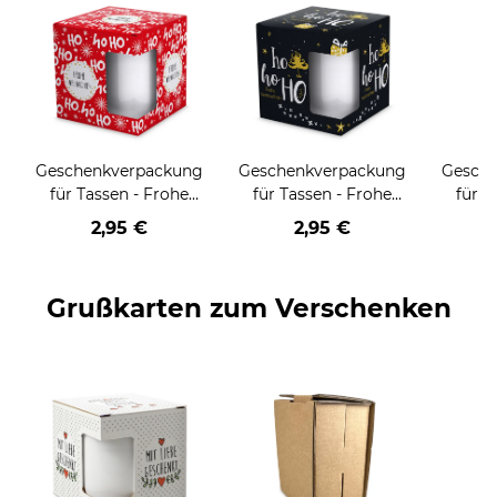
Geschenkverpackung
Geschenkverpackung
Gesch
für Tassen - Frohe
für Tassen - Frohe
für T
Weihnachten - HO
Weihnachten - HO
Wei
2,95 €
2,95 €
HO HO - rot
HO HO - schwarz
Grußkarten zum Verschenken