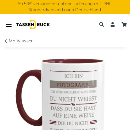
Ab 50€ versandkostenfreie Lieferung mit DHL-
Standardversand nach Deutschland.
Motivtassen