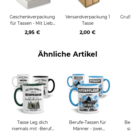
Geschenkverpackung
Versandverpackung 1
Grußka
für Tassen - Mit Liebe
Tasse
geschenkt
2,95 €
2,00 €
Ähnliche Artikel
Tasse Leg dich
Berufe-Tassen für
Beru
niemals mit -Beruf-
Männer - zwei
sie
an
Farbvarianten
BE