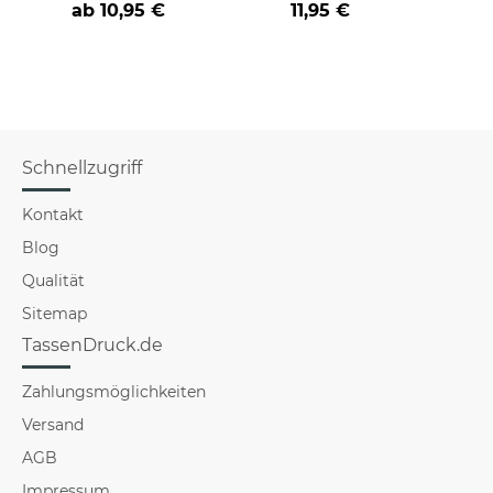
ab
10,95 €
11,95 €
versch
für Mä
Schnellzugriff
Kontakt
Blog
Qualität
Sitemap
TassenDruck.de
Zahlungsmöglichkeiten
Versand
AGB
Impressum