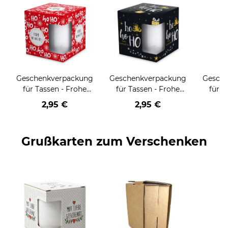
Geschenkverpackung
Geschenkverpackung
Gesch
für Tassen - Frohe
für Tassen - Frohe
für T
Weihnachten - HO
Weihnachten - HO
Wei
2,95 €
2,95 €
HO HO - rot
HO HO - schwarz
Grußkarten zum Verschenken