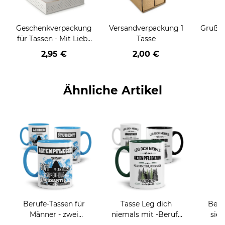
Geschenkverpackung
Versandverpackung 1
Grußka
für Tassen - Mit Liebe
Tasse
geschenkt
2,95 €
2,00 €
Ähnliche Artikel
Berufe-Tassen für
Tasse Leg dich
Beru
Männer - zwei
niemals mit -Beruf-
sieh
Farbvarianten
an
coole