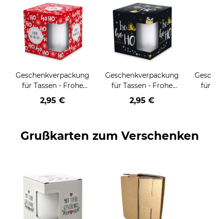
Geschenkverpackung
Geschenkverpackung
Gesch
für Tassen - Frohe
für Tassen - Frohe
für T
Weihnachten - HO
Weihnachten - HO
Wei
2,95 €
2,95 €
HO HO - rot
HO HO - schwarz
Grußkarten zum Verschenken