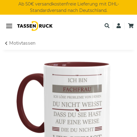
Ab 50€ versandkostenfreie Lieferung mit DHL-
Standardversand nach Deutschland.
Motivtassen