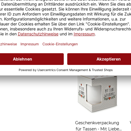
 von denen Du nicht weißt,
elskaufmann. Tolle
t auch als Bürotasse oder
nuss.
Geschenkverpackung
für Tassen - Frohe
Weihnachten - HO HO
W
2,95 €
HO - rot
Grußkarten zum Versch
Geschenkverpackung
für Tassen - Mit Liebe