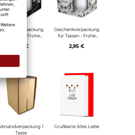
Geschenkverpackung
Geschenkverpackung
für Tassen - Frohe
für Tassen - Frohe
eihnachten - HO HO
Weihnachten - Rentier
2,95 €
2,95 €
HO - schwarz
enken
Versandverpackung 1
Grußkarte Alles Liebe
Tasse