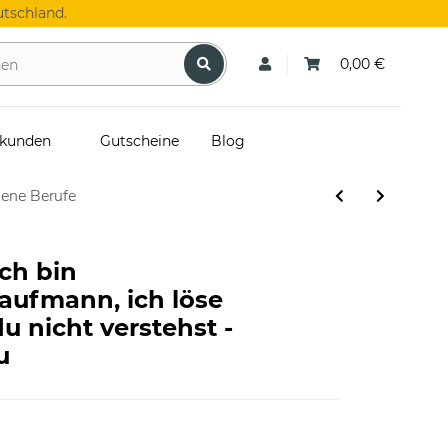
tschland.
0,00 €
skunden
Gutscheine
Blog
dene Berufe
Ich bin
aufmann, ich löse
u nicht verstehst -
u