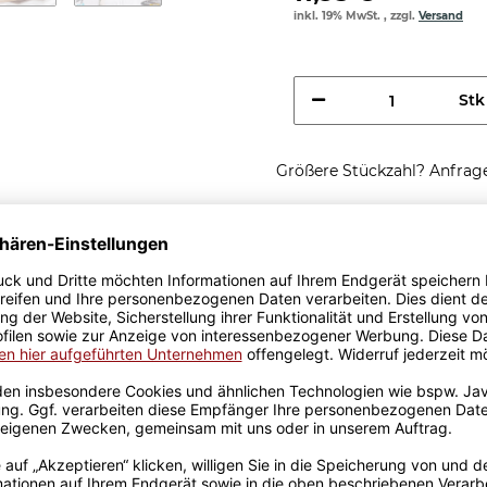
inkl. 19% MwSt. , zzgl.
Versand
Stk
Größere Stückzahl? Anfrage 
Sicherer Kauf Auf Rechnung
Produktion in 
Passende Verpackungen
löse Probleme,
bridge Blau
n zum Verschenken - Ich