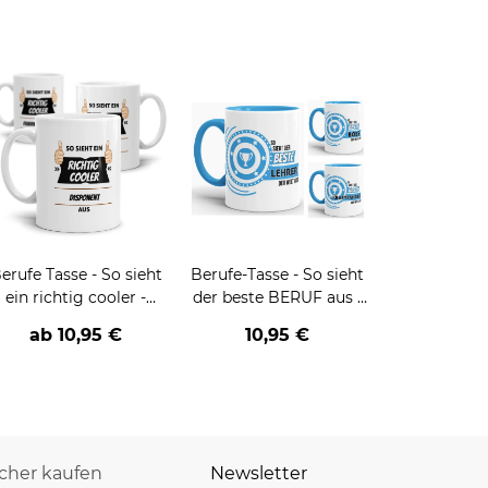
erufe Tasse - So sieht
Berufe-Tasse - So sieht
ein richtig cooler -
der beste BERUF aus -
BERUF- aus
verschiedene Berufe für
ab
10,95 €
10,95 €
Männer - Hellblau
icher kaufen
Newsletter