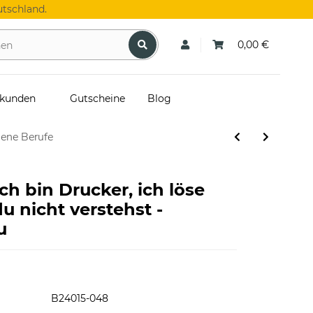
tschland.
0,00 €
skunden
Gutscheine
Blog
dene Berufe
Ich bin Drucker, ich löse
u nicht verstehst -
u
B24015-048