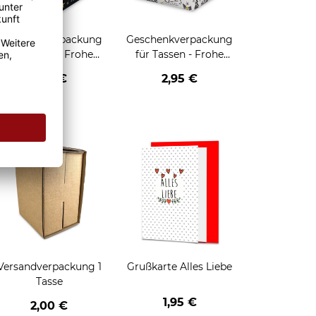
Geschenkverpackung
Geschenkverpackung
für Tassen - Frohe
für Tassen - Frohe
eihnachten - HO HO
Weihnachten - Rentier
2,95 €
2,95 €
HO - schwarz
enken
Versandverpackung 1
Grußkarte Alles Liebe
Tasse
1,95 €
2,00 €