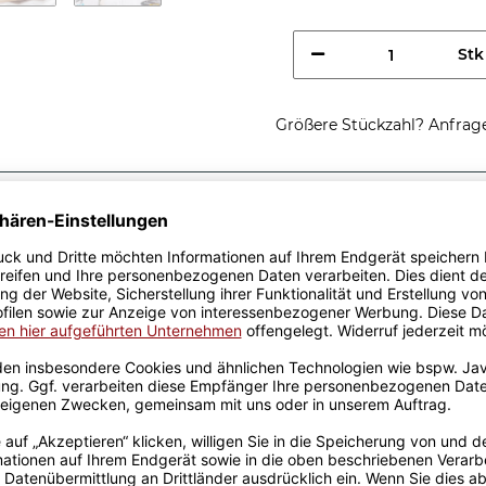
Stk
Größere Stückzahl? Anfrage 
Sicherer Kauf Auf Rechnung
Produktion in 
Passende Verpackungen
, ich löse
hst -
n - Ich bin Drucker, ich
u sie hast - Lustige Tasse