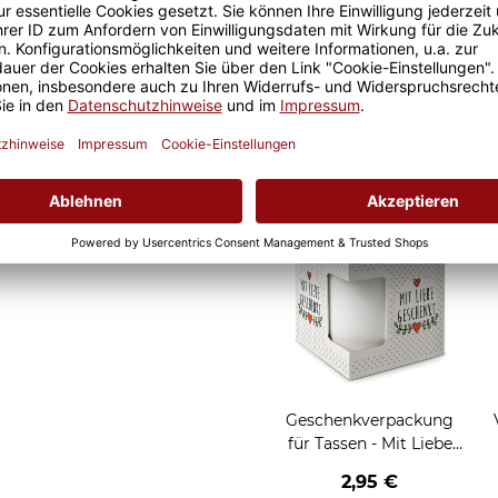
d Kollegen. Perfekt auch als
lichen Kaffeegenuss.
Geschenkverpackung
für Tassen - Frohe
Weihnachten - HO HO
W
2,95 €
HO - rot
Grußkarten zum Versch
Geschenkverpackung
für Tassen - Mit Liebe
geschenkt
2,95 €