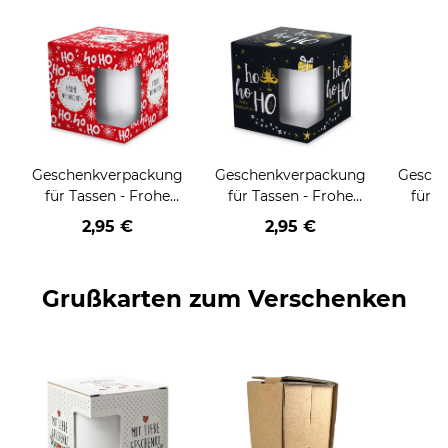
Geschenkverpackung
Geschenkverpackung
Gesch
für Tassen - Frohe
für Tassen - Frohe
für T
Weihnachten - HO
Weihnachten - HO
Wei
2,95 €
2,95 €
HO HO - rot
HO HO - schwarz
Grußkarten zum Verschenken