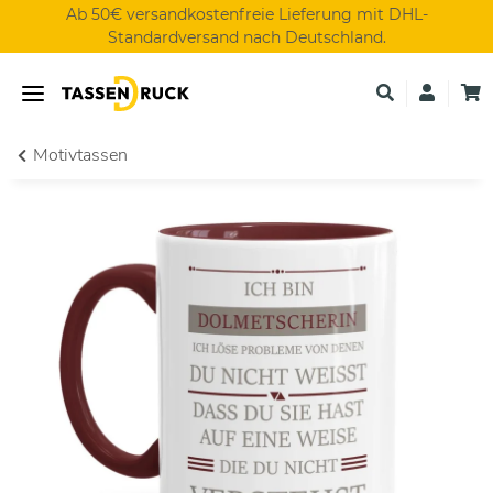
Ab 50€ versandkostenfreie Lieferung mit DHL-
Standardversand nach Deutschland.
Motivtassen