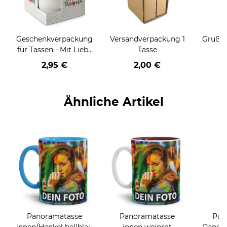
Geschenkverpackung
Versandverpackung 1
Grußka
für Tassen - Mit Liebe
Tasse
geschenkt
2,95 €
2,00 €
Ähnliche Artikel
Panoramatasse
Panoramatasse
Pan
innen/Henkel hellblau
innen weinrot
Rand/H