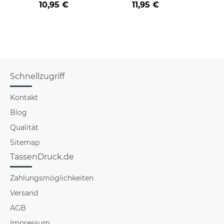
10,95 €
11,95 €
verschiedene Berufe
versch
für Männer - Hellblau
f
Schnellzugriff
Kontakt
Blog
Qualität
Sitemap
TassenDruck.de
Zahlungsmöglichkeiten
Versand
AGB
Impressum