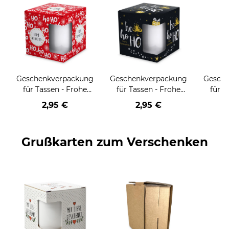
Geschenkverpackung
Geschenkverpackung
Gesch
für Tassen - Frohe
für Tassen - Frohe
für T
Weihnachten - HO
Weihnachten - HO
Wei
2,95 €
2,95 €
HO HO - rot
HO HO - schwarz
Grußkarten zum Verschenken