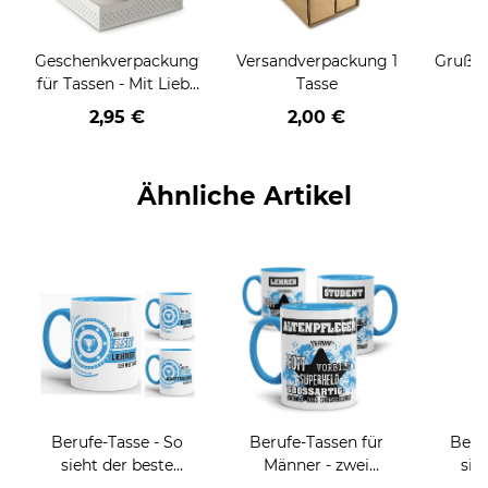
Geschenkverpackung
Versandverpackung 1
Grußka
für Tassen - Mit Liebe
Tasse
geschenkt
2,95 €
2,00 €
Ähnliche Artikel
Berufe-Tasse - So
Berufe-Tassen für
Beru
sieht der beste
Männer - zwei
sie
BERUF aus -
Farbvarianten
BE