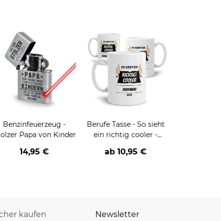
Benzinfeuerzeug -
Berufe Tasse - So sieht
tolzer Papa von Kinder
ein richtig cooler -
BERUF- aus
14,95 €
ab
10,95 €
icher kaufen
Newsletter