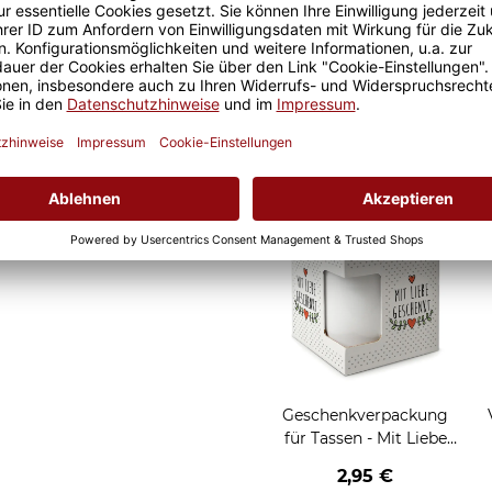
Geschenkverpackung
für Tassen - Frohe
Weihnachten - HO HO
W
2,95 €
HO - rot
Grußkarten zum Versch
Geschenkverpackung
für Tassen - Mit Liebe
geschenkt
2,95 €