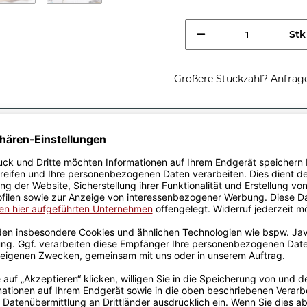
Stk
Größere Stückzahl? Anfrage 
Sicherer Kauf Auf Rechnung
Produktion in 
Passende Verpackungen
ich löse
hst - Weinrot
- Ich bin Chefin, ich löse
 hast - Lustige Tasse für
legen. Perfekt auch als
lichen Kaffeegenuss.