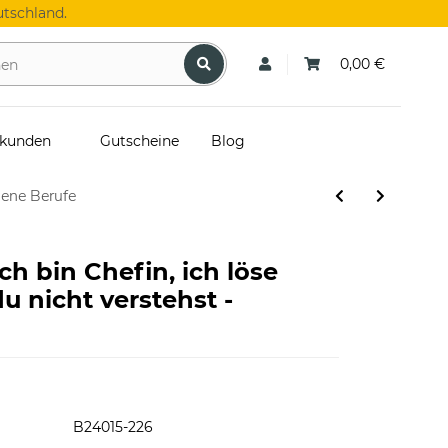
tschland.
0,00 €
skunden
Gutscheine
Blog
dene Berufe
ch bin Chefin, ich löse
u nicht verstehst -
B24015-226