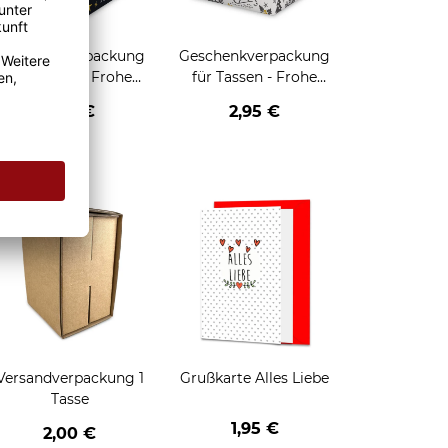
Geschenkverpackung
Geschenkverpackung
für Tassen - Frohe
für Tassen - Frohe
eihnachten - HO HO
Weihnachten - Rentier
2,95 €
2,95 €
HO - schwarz
enken
Versandverpackung 1
Grußkarte Alles Liebe
Tasse
1,95 €
2,00 €