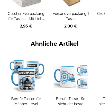
Geschenkverpackung
Versandverpackung 1
Grußka
für Tassen - Mit Liebe
Tasse
geschenkt
2,95 €
2,00 €
Ähnliche Artikel
Berufe-Tassen für
Berufe-Tasse - So
Tas
Männer - zwei
sieht der beste
niema
Farbvarianten
BERUF aus -