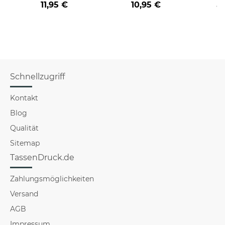
11,95 €
10,95 €
a
verschiedene Berufe
für Männer - Hellblau
Schnellzugriff
Kontakt
Blog
Qualität
Sitemap
TassenDruck.de
Zahlungsmöglichkeiten
Versand
AGB
Impressum