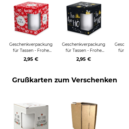
Geschenkverpackung
Geschenkverpackung
Gesch
für Tassen - Frohe
für Tassen - Frohe
für T
Weihnachten - HO
Weihnachten - HO
Wei
2,95 €
2,95 €
HO HO - rot
HO HO - schwarz
Grußkarten zum Verschenken