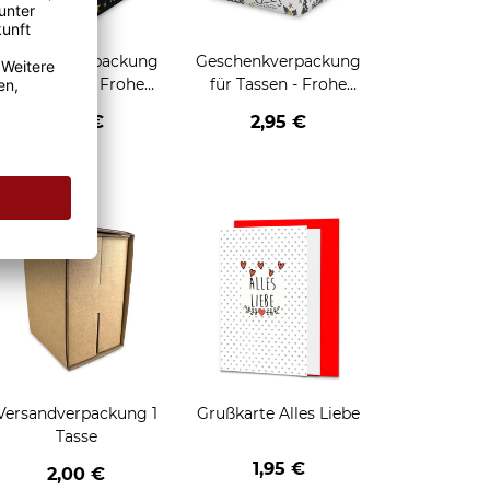
Geschenkverpackung
Geschenkverpackung
für Tassen - Frohe
für Tassen - Frohe
eihnachten - HO HO
Weihnachten - Rentier
2,95 €
2,95 €
HO - schwarz
enken
Versandverpackung 1
Grußkarte Alles Liebe
Tasse
1,95 €
2,00 €