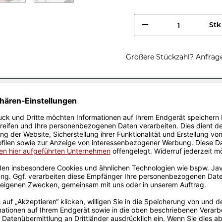
Stk
Größere Stückzahl? Anfrage 
Sicherer Kauf Auf Rechnung
Produktion in 
Passende Verpackungen
hnerin, ich
rstehst -
schenken - Ich bin
 nicht weißt, dass Du sie