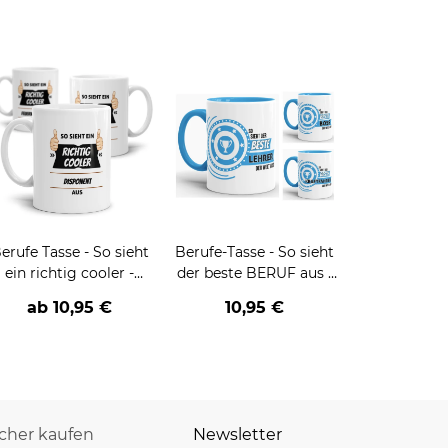
erufe Tasse - So sieht
Berufe-Tasse - So sieht
ein richtig cooler -
der beste BERUF aus -
BERUF- aus
verschiedene Berufe für
ab
10,95 €
10,95 €
Männer - Hellblau
icher kaufen
Newsletter