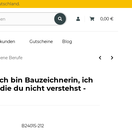
tschland.
0,00 €
skunden
Gutscheine
Blog
dene Berufe
Ich bin Bauzeichnerin, ich
die du nicht verstehst -
B24015-212