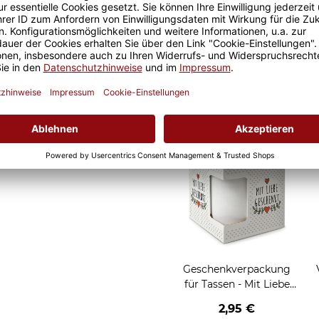
Geschenkidee für Freunde und
erkstatt-Tasse für den
Geschenkverpackung
für Tassen - Frohe
Weihnachten - HO HO
W
2,95 €
HO - rot
Grußkarten zum Versch
Geschenkverpackung
für Tassen - Mit Liebe
geschenkt
2,95 €