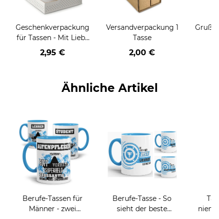
Geschenkverpackung
Versandverpackung 1
Grußka
für Tassen - Mit Liebe
Tasse
geschenkt
2,95 €
2,00 €
Ähnliche Artikel
Berufe-Tassen für
Berufe-Tasse - So
Tas
Männer - zwei
sieht der beste
niema
Farbvarianten
BERUF aus -