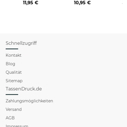
11,95 €
10,95 €
a
verschiedene Berufe
für Männer - Hellblau
Schnellzugriff
Kontakt
Blog
Qualität
Sitemap
TassenDruck.de
Zahlungsmöglichkeiten
Versand
AGB
Impressum