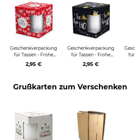
Geschenkverpackung
Geschenkverpackung
Gesch
für Tassen - Frohe
für Tassen - Frohe
für T
Weihnachten - HO
Weihnachten - HO
Wei
2,95 €
2,95 €
HO HO - rot
HO HO - schwarz
Grußkarten zum Verschenken