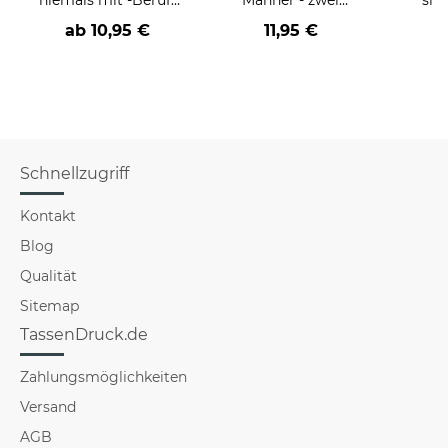
an
Farbvarianten
BE
ab
10,95 €
11,95 €
versch
für Mä
Schnellzugriff
Kontakt
Blog
Qualität
Sitemap
TassenDruck.de
Zahlungsmöglichkeiten
Versand
AGB