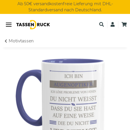
Ab 50€ versandkostenfreie Lieferung mit DHL-
Standardversand nach Deutschland.
Motivtassen