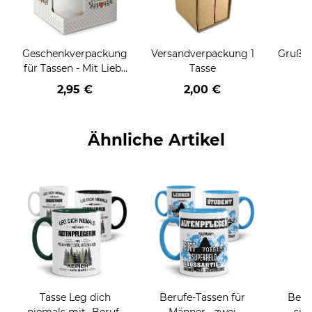
Geschenkverpackung
Versandverpackung 1
Grußka
für Tassen - Mit Liebe
Tasse
geschenkt
2,95 €
2,00 €
Ähnliche Artikel
Tasse Leg dich
Berufe-Tassen für
Beru
niemals mit -Beruf-
Männer - zwei
sie