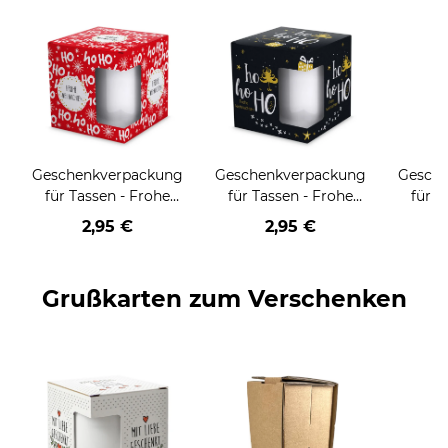
Geschenkverpackung
Geschenkverpackung
Gesch
für Tassen - Frohe
für Tassen - Frohe
für T
Weihnachten - HO
Weihnachten - HO
Wei
2,95 €
2,95 €
HO HO - rot
HO HO - schwarz
Grußkarten zum Verschenken