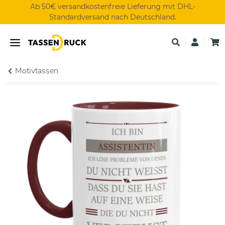
Ab 50€ versandkostenfreie Lieferung mit DHL-
Standardversand nach Deutschland.
Motivtassen