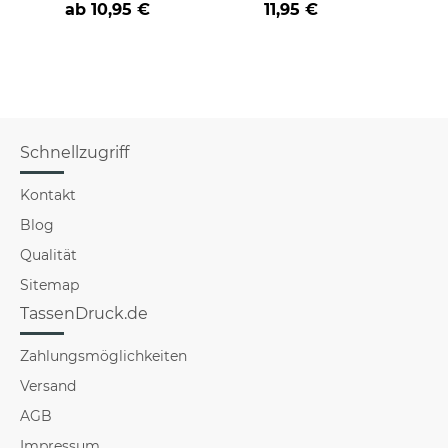
ab
10,95 €
11,95 €
versch
für Mä
Schnellzugriff
Kontakt
Blog
Qualität
Sitemap
TassenDruck.de
Zahlungsmöglichkeiten
Versand
AGB
Impressum