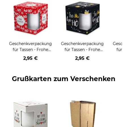
Geschenkverpackung
Geschenkverpackung
Gesch
für Tassen - Frohe
für Tassen - Frohe
für T
Weihnachten - HO
Weihnachten - HO
Wei
2,95 €
2,95 €
HO HO - rot
HO HO - schwarz
Grußkarten zum Verschenken