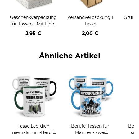
Geschenkverpackung
Versandverpackung 1
Grußka
für Tassen - Mit Liebe
Tasse
geschenkt
2,95 €
2,00 €
Ähnliche Artikel
Tasse Leg dich
Berufe-Tassen für
Beru
niemals mit -Beruf-
Männer - zwei
sie
an
Farbvarianten
BE