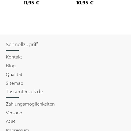
11,95 €
10,95 €
a
verschiedene Berufe
für Männer - Hellblau
Schnellzugriff
Kontakt
Blog
Qualität
Sitemap
TassenDruck.de
Zahlungsmöglichkeiten
Versand
AGB
Impressum