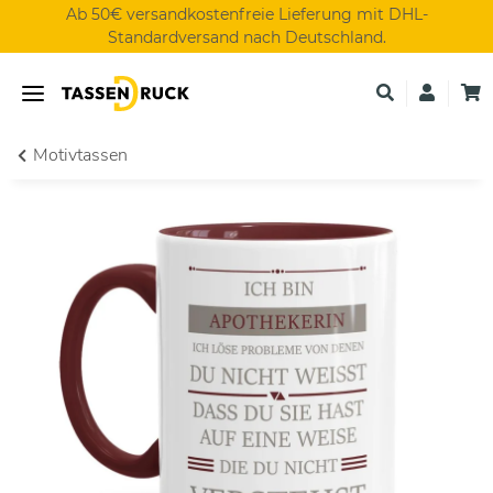
Ab 50€ versandkostenfreie Lieferung mit DHL-
Standardversand nach Deutschland.
Motivtassen