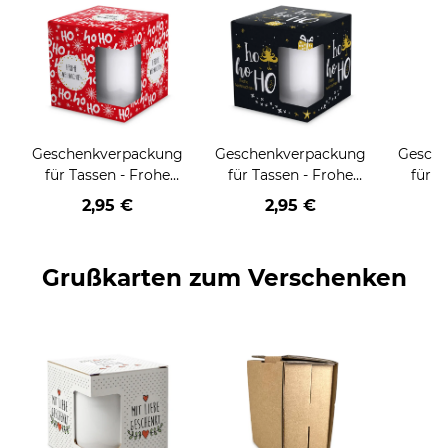
Geschenkverpackung
Geschenkverpackung
Gesch
für Tassen - Frohe
für Tassen - Frohe
für T
Weihnachten - HO
Weihnachten - HO
Wei
2,95 €
2,95 €
HO HO - rot
HO HO - schwarz
Grußkarten zum Verschenken