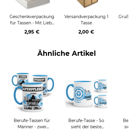
Geschenkverpackung
Versandverpackung 1
Grußka
für Tassen - Mit Liebe
Tasse
geschenkt
2,95 €
2,00 €
Ähnliche Artikel
Berufe-Tassen für
Berufe-Tasse - So
Beru
Männer - zwei
sieht der beste
sieh
Farbvarianten
BERUF aus -
coole