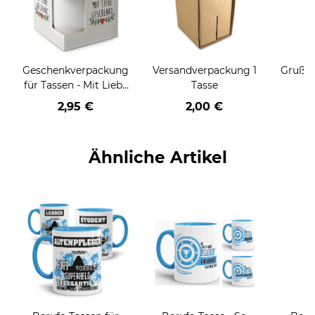
Geschenkverpackung
Versandverpackung 1
Grußka
für Tassen - Mit Liebe
Tasse
geschenkt
2,95 €
2,00 €
Ähnliche Artikel