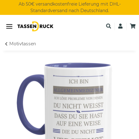
Ab 50€ versandkostenfreie Lieferung mit DHL-
Standardversand nach Deutschland.
Motivtassen