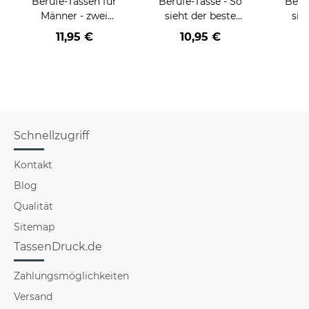
Berufe-Tassen für
Berufe-Tasse - So
Beru
Männer - zwei
sieht der beste
sie
Farbvarianten
BERUF aus -
BE
11,95 €
10,95 €
verschiedene Berufe
versch
für Männer - Hellblau
f
Schnellzugriff
Kontakt
Blog
Qualität
Sitemap
TassenDruck.de
Zahlungsmöglichkeiten
Versand