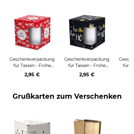
Geschenkverpackung
Geschenkverpackung
Gesch
für Tassen - Frohe
für Tassen - Frohe
für T
Weihnachten - HO
Weihnachten - HO
Wei
2,95 €
2,95 €
HO HO - rot
HO HO - schwarz
Grußkarten zum Verschenken