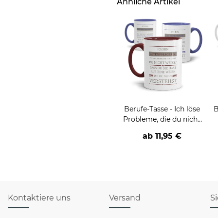
Ähnliche Artikel
Berufe-Tasse - Ich löse
B
Probleme, die du nicht
verstehst -
ab
11,95 €
verschiedene Berufe
Kontaktiere uns
Versand
S