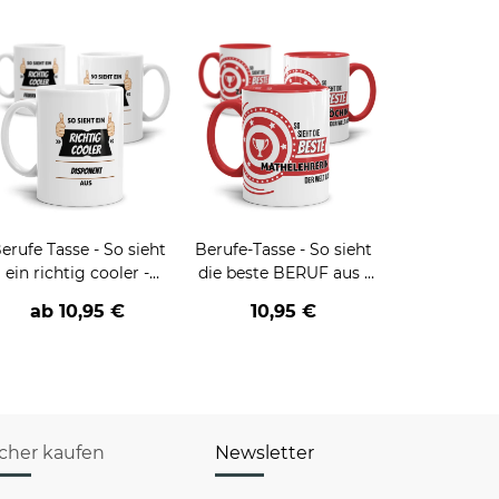
erufe Tasse - So sieht
Berufe-Tasse - So sieht
ein richtig cooler -
die beste BERUF aus -
BERUF- aus
verschiedene Berufe für
ab
10,95 €
10,95 €
Frauen
icher kaufen
Newsletter