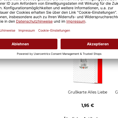
d Motivtassen garantiert
Geschenkverpackung 1
h, schmeckt gleich nochmal
Tasse mit Fenster
2,50 €
Grußkarten zum Versch
Grußkarte Alles Liebe
G
1,95 €