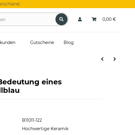
tschland.
0,00 €
skunden
Gutscheine
Blog
 Bedeutung eines
llblau
B11011-122
Hochwertige Keramik