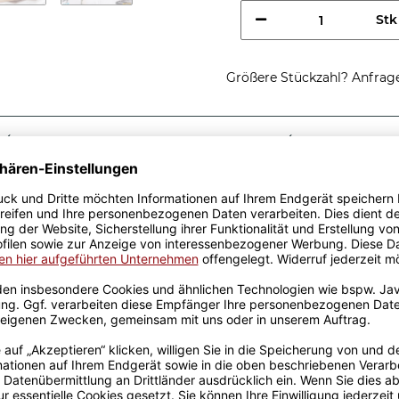
Stk
Größere Stückzahl? Anfrage 
Sicherer Kauf Auf Rechnung
Produktion in 
Passende Verpackungen
es Professors -
 Geschenkidee, egal zu
sen aus hochwertiger
fik-Team designt. Mit viel
genen Produktion bedruckt.
rowellen geeignet. Somit