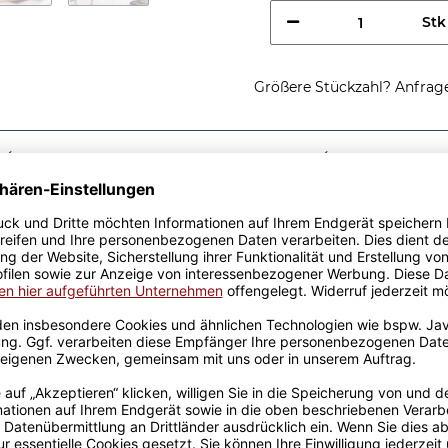
Stk
Größere Stückzahl? Anfrage 
Sicherer Kauf Auf Rechnung
Produktion in 
Passende Verpackungen
es Physikers -
Geschenkidee, egal zu
 aus hochwertiger Keramik
designt. Mit viel
genen Produktion bedruckt.
rowellen geeignet. Somit