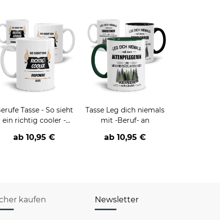
erufe Tasse - So sieht
Tasse Leg dich niemals
ein richtig cooler -
mit -Beruf- an
BERUF- aus
ab
10,95 €
ab
10,95 €
icher kaufen
Newsletter