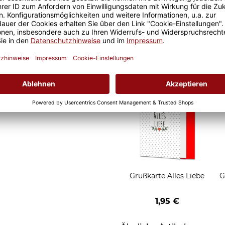
d Motivtassen garantiert
Geschenkverpackung 1
h, schmeckt gleich nochmal
Tasse mit Fenster
2,50 €
Grußkarten zum Versch
Grußkarte Alles Liebe
G
1,95 €