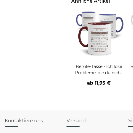
Ähnliche Artikel
Berufe-Tasse - Ich löse
B
Probleme, die du nicht
verstehst -
ab
11,95 €
verschiedene Berufe
Kontaktiere uns
Versand
S