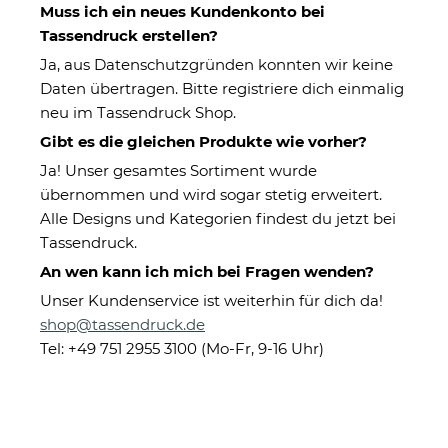
Lebenswelten
Muss ich ein neues Kundenkonto bei
Tassendruck erstellen?
Ja, aus Datenschutzgründen konnten wir keine
Kategorien
Daten übertragen. Bitte registriere dich einmalig
neu im Tassendruck Shop.
Gibt es die gleichen Produkte wie vorher?
Ja! Unser gesamtes Sortiment wurde
übernommen und wird sogar stetig erweitert.
Alle Designs und Kategorien findest du jetzt bei
Tassendruck.
An wen kann ich mich bei Fragen wenden?
Unser Kundenservice ist weiterhin für dich da!
shop@tassendruck.de
Auto-Sonnenschutz
Edelstahl-Flasche mit
Tel: +49 751 2955 3100 (Mo-Fr, 9-16 Uhr)
selbst gestalten mit
Gravur - mit 5 Zeilen
Foto und/oder Name
Wunschtext - 5
ab 13,95 €
ab 22,95 €
Farben - 500 ml