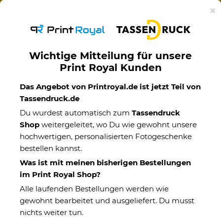
Ab 50€ versandkostenfreie Lieferung mit DHL-
×
Standardversand nach Deutschland.
Wichtige Mitteilung für unsere
Print Royal Kunden
Geschenke für Autofahrer
Das Angebot von Printroyal.de ist jetzt Teil von
Tassendruck.de
Gratuliere mit unseren lustigen Geschenkideen zum
Du wurdest automatisch zum
Tassendruck
bestandenen Führerschein. Personalisierte Geschenke
Shop
weitergeleitet, wo Du wie gewohnt unsere
bleiben in Erinnerung – werde bei uns fündig, nicht nur für
hochwertigen, personalisierten Fotogeschenke
Fahranfänger, sondern auch für alte Hasen hinter dem
bestellen kannst.
Steuer.
Was ist mit meinen bisherigen Bestellungen
im Print Royal Shop?
Alle laufenden Bestellungen werden wie
gewohnt bearbeitet und ausgeliefert. Du musst
nichts weiter tun.