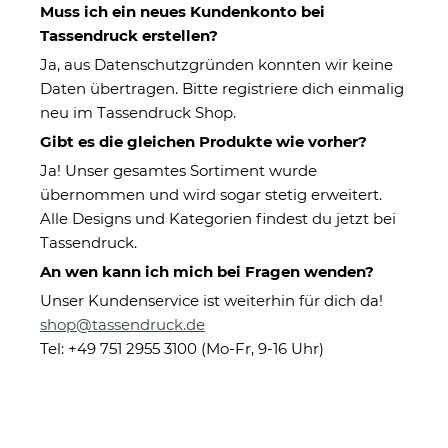
Muss ich ein neues Kundenkonto bei
Kategorien
Tassendruck erstellen?
Ja, aus Datenschutzgründen konnten wir keine
Daten übertragen. Bitte registriere dich einmalig
neu im Tassendruck Shop.
Gibt es die gleichen Produkte wie vorher?
Ja! Unser gesamtes Sortiment wurde
übernommen und wird sogar stetig erweitert.
Alle Designs und Kategorien findest du jetzt bei
Tassendruck.
An wen kann ich mich bei Fragen wenden?
Graviertes Holzbrett
Holzbrett mit Gravur
Unser Kundenservice ist weiterhin für dich da!
mit Wunschtext
für Frauen und
shop@tassendruck.de
beschriften
Mädchen -
ab 12,95 €
ab 12,95 €
Weltliebste
Tel: +49 751 2955 3100 (Mo-Fr, 9-16 Uhr)