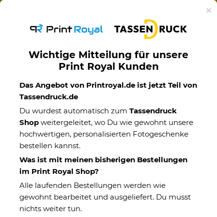
Ab 50€ versandkostenfreie Lieferung mit DHL-
×
Standardversand nach Deutschland.
Wichtige Mitteilung für unsere
Print Royal Kunden
Personalisierte Holzbrettchen
Das Angebot von Printroyal.de ist jetzt Teil von
Tassendruck.de
Gestalte Dein individuell graviertes Schneidebrett aus
Du wurdest automatisch zum
Tassendruck
natürlichen Materialien. Holzbrettchen für alle
Shop
weitergeleitet, wo Du wie gewohnt unsere
Hobbyköche mit persönlicher Gravur!
hochwertigen, personalisierten Fotogeschenke
bestellen kannst.
Was ist mit meinen bisherigen Bestellungen
im Print Royal Shop?
Alle laufenden Bestellungen werden wie
Fotogeschenke personalisieren
gewohnt bearbeitet und ausgeliefert. Du musst
nichts weiter tun.