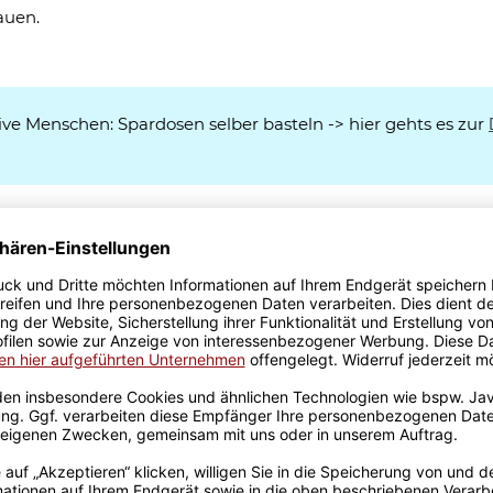
auen.
ive Menschen: Spardosen selber basteln -> hier gehts es zur
Spardose selbst gestalten
Material: Keramik, Artikelgewicht: 0,28 kg, Druck: Subl
max. Druckbereich: 180 mm x 70 mm, Maße: Höhe: ca
ca. 78 mm (Maße können geringfügig variieren)
14,95 €
Jetzt Spardose selber gestal