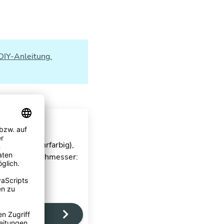
DIY-Anleitung.
imation (mehrfarbig),
.93 mm, Durchmesser:
ten