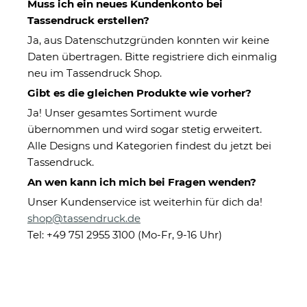
Muss ich ein neues Kundenkonto bei
Tassendruck erstellen?
Ja, aus Datenschutzgründen konnten wir keine
Daten übertragen. Bitte registriere dich einmalig
neu im Tassendruck Shop.
Gibt es die gleichen Produkte wie vorher?
Ja! Unser gesamtes Sortiment wurde
übernommen und wird sogar stetig erweitert.
Windlicht mit Gravur zum
Alle Designs und Kategorien findest du jetzt bei
Geburtstag - Herzlichen
Tassendruck.
Glückwunsch - mit Name -
An wen kann ich mich bei Fragen wenden?
inkl. Teelicht
Unser Kundenservice ist weiterhin für dich da!
shop@tassendruck.de
Tel: +49 751 2955 3100 (Mo-Fr, 9-16 Uhr)
Eigenschaften
Herstellerinformationen