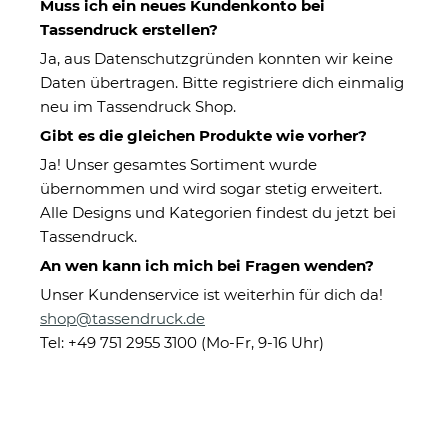
Muss ich ein neues Kundenkonto bei
Tassendruck erstellen?
Ja, aus Datenschutzgründen konnten wir keine
Daten übertragen. Bitte registriere dich einmalig
neu im Tassendruck Shop.
Gibt es die gleichen Produkte wie vorher?
Ja! Unser gesamtes Sortiment wurde
übernommen und wird sogar stetig erweitert.
Windlicht mit Gravur zum
Alle Designs und Kategorien findest du jetzt bei
Geburtstag - Alles Liebe - mit
Tassendruck.
Name und Zahl - inkl. Teelicht
An wen kann ich mich bei Fragen wenden?
Unser Kundenservice ist weiterhin für dich da!
shop@tassendruck.de
Eigenschaften
Tel: +49 751 2955 3100 (Mo-Fr, 9-16 Uhr)
Herstellerinformationen