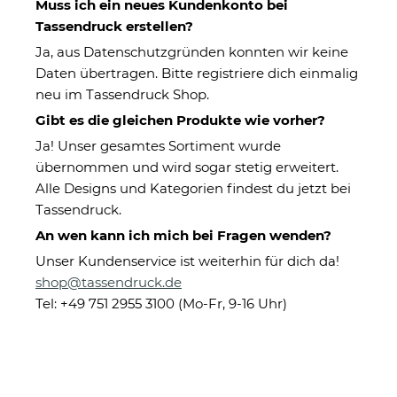
Muss ich ein neues Kundenkonto bei
Tassendruck erstellen?
Ja, aus Datenschutzgründen konnten wir keine
Daten übertragen. Bitte registriere dich einmalig
neu im Tassendruck Shop.
Gibt es die gleichen Produkte wie vorher?
Ja! Unser gesamtes Sortiment wurde
übernommen und wird sogar stetig erweitert.
Windlicht mit Gravur - Für die
Alle Designs und Kategorien findest du jetzt bei
liebste Tante - mit Name - inkl.
Tassendruck.
Teelicht
An wen kann ich mich bei Fragen wenden?
Unser Kundenservice ist weiterhin für dich da!
shop@tassendruck.de
Eigenschaften
Tel: +49 751 2955 3100 (Mo-Fr, 9-16 Uhr)
Herstellerinformationen