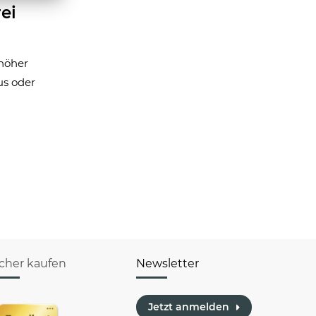
ei
 höher
us oder
icher kaufen
Newsletter
Jetzt anmelden