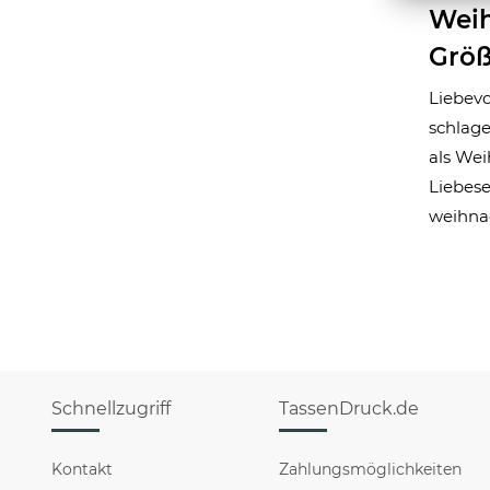
Weih
Grö
Liebevo
schlage
als Wei
Liebes
weihna
Schnellzugriff
TassenDruck.de
Kontakt
Zahlungsmöglichkeiten