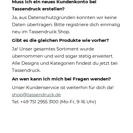
Muss ich ein neues Kundenkonto bei
Tassendruck erstellen?
Ja, aus Datenschutzgründen konnten wir keine
Daten übertragen. Bitte registriere dich einmalig
neu im Tassendruck Shop.
Gibt es die gleichen Produkte wie vorher?
Ja! Unser gesamtes Sortiment wurde
übernommen und wird sogar stetig erweitert.
Trinkglas mit Gravur für Mama
Alle Designs und Kategorien findest du jetzt bei
mit Spruch - Mama, Du bist
Tassendruck.
wundervoll
An wen kann ich mich bei Fragen wenden?
Unser Kundenservice ist weiterhin für dich da!
shop@tassendruck.de
Eigenschaften
Tel: +49 751 2955 3100 (Mo-Fr, 9-16 Uhr)
Herstellerinformationen
15,95 €
Sofort verfügbar