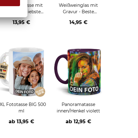
Schwarze Tasse mit
Weißweinglas mit
Foto - Weltliebste
Gravur - Beste
Trauzeugin
Trauzeugin - mit Name
13,95 €
14,95 €
XL Fototasse BIG 500
Panoramatasse
ml
innen/Henkel violett
ab
13,95 €
ab
12,95 €