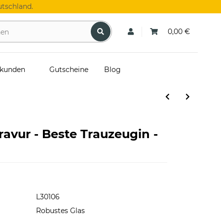
tschland.
0,00 €
skunden
Gutscheine
Blog
ravur - Beste Trauzeugin -
L30106
Robustes Glas