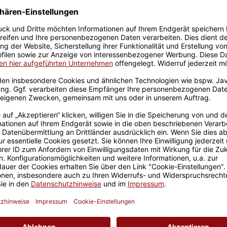
Größere Stückzahl? Anfrage 
Sicherer Kauf Auf Rechnung
Produktion in 
Passend zu Deinem gravi
Trauzeugin -
t Gravur für die beste
este Freundin als
ls personalisierte
Trauzeugin und als