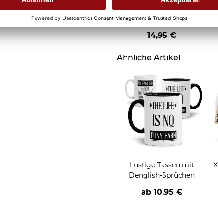
Rotweinglas mit Gravur
- Beste Trauzeugin - mit
Name
14,95 €
Ähnliche Artikel
Lustige Tassen mit
X
Denglish-Sprüchen
ab
10,95 €