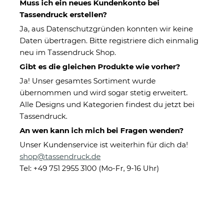
Muss ich ein neues Kundenkonto bei
Tassendruck erstellen?
Ja, aus Datenschutzgründen konnten wir keine
Daten übertragen. Bitte registriere dich einmalig
neu im Tassendruck Shop.
Gibt es die gleichen Produkte wie vorher?
Ja! Unser gesamtes Sortiment wurde
übernommen und wird sogar stetig erweitert.
Trinkflasche mit Name zur
Alle Designs und Kategorien findest du jetzt bei
Einschulung - Chillt in der
Tassendruck.
Schule - 600 ml
An wen kann ich mich bei Fragen wenden?
Unser Kundenservice ist weiterhin für dich da!
shop@tassendruck.de
Eigenschaften
Tel: +49 751 2955 3100 (Mo-Fr, 9-16 Uhr)
Herstellerinformationen