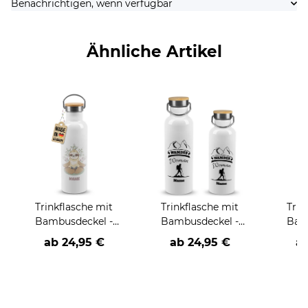
Benachrichtigen, wenn verfügbar
Ähnliche Artikel
Trinkflasche mit
Trinkflasche mit
Trin
Bambusdeckel -
Bambusdeckel -
Bam
Faultier - mit Name -
Wander Woman -
Fussb
ab
24,95 €
ab
24,95 €
a
Weiß
mit Name - Weiß
Frau 