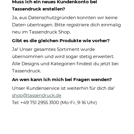
Muss ich ein neues Kundenkonto bei
Tassendruck erstellen?
Ja, aus Datenschutzgründen konnten wir keine
Daten übertragen. Bitte registriere dich einmalig
neu im Tassendruck Shop.
Gibt es die gleichen Produkte wie vorher?
Ja! Unser gesamtes Sortiment wurde
übernommen und wird sogar stetig erweitert.
Trinkflasche aus Edelstahl mit
Alle Designs und Kategorien findest du jetzt bei
Bambusdeckel - Weiß
Tassendruck.
An wen kann ich mich bei Fragen wenden?
Unser Kundenservice ist weiterhin für dich da!
Eigenschaften
shop@tassendruck.de
Herstellerinformationen
Tel: +49 751 2955 3100 (Mo-Fr, 9-16 Uhr)
Druckbereich