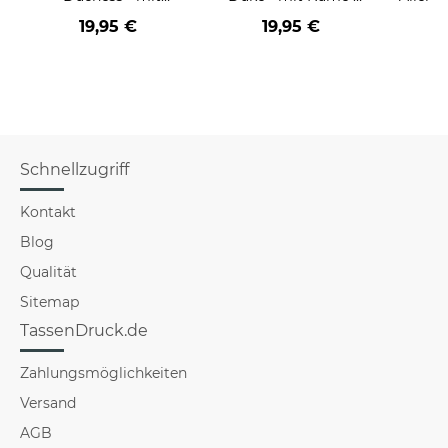
Name & Initiale
Initiale
Freun
19,95 €
19,95 €
a
Schnellzugriff
Kontakt
Blog
Qualität
Sitemap
TassenDruck.de
Zahlungsmöglichkeiten
Versand
AGB