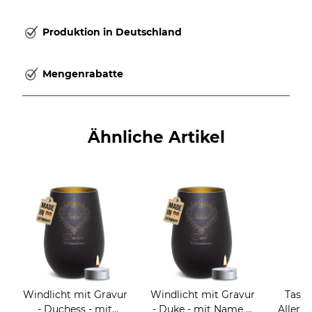
Produktion in Deutschland
Mengenrabatte
Ähnliche Artikel
Windlicht mit Gravur
Windlicht mit Gravur
Tasse
- Duchess - mit
- Duke - mit Name &
Allerbe