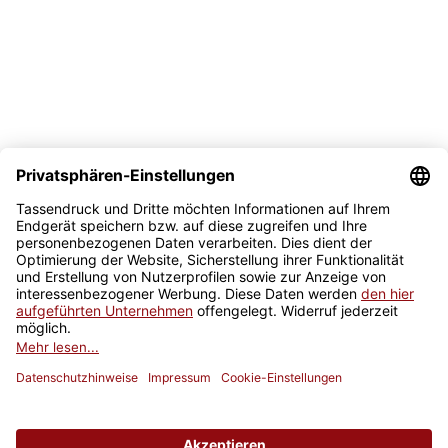
Sicher kaufen
Newsletter
Jetzt anmelden
* Alle Preise inkl. gesetzlicher USt., zzgl.
Versand