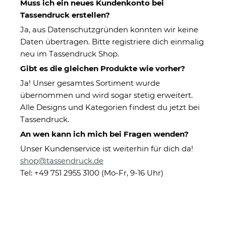
Muss ich ein neues Kundenkonto bei
Tassendruck erstellen?
Ja, aus Datenschutzgründen konnten wir keine
Daten übertragen. Bitte registriere dich einmalig
neu im Tassendruck Shop.
Gibt es die gleichen Produkte wie vorher?
Ja! Unser gesamtes Sortiment wurde
übernommen und wird sogar stetig erweitert.
To Go Edelstahlbecher Glitzer
Alle Designs und Kategorien findest du jetzt bei
- Hinter jedem Kind steht ein
Tassendruck.
Lehrer
An wen kann ich mich bei Fragen wenden?
Unser Kundenservice ist weiterhin für dich da!
shop@tassendruck.de
Eigenschaften
Tel: +49 751 2955 3100 (Mo-Fr, 9-16 Uhr)
Herstellerinformationen