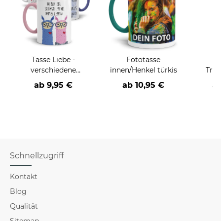
Tasse Liebe -
Fototasse
verschiedene
innen/Henkel türkis
Trin
Sprüche- Alpaka-
ver
ab
9,95 €
ab
10,95 €
a
Einhorn- Hase
Rahme
u
Schnellzugriff
Kontakt
Blog
Qualität
Sitemap