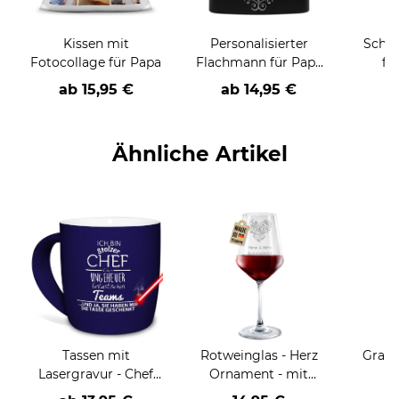
Kissen mit
Personalisierter
Schlü
Fotocollage für Papa
Flachmann für Papa
fü
mit Name - zwei
m
ab
15,95 €
ab
14,95 €
Größen und zwei
Famil
Farben
rund 
4
Ähnliche Artikel
Tassen mit
Rotweinglas - Herz
Gravi
Lasergravur - Chef
Ornament - mit
m
und Chefin eines
Namen und Datum