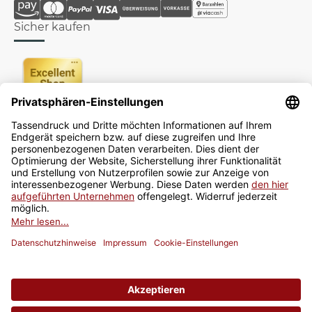
Sicher kaufen
Newsletter
Jetzt anmelden
* Alle Preise inkl. gesetzlicher USt., zzgl.
Versand