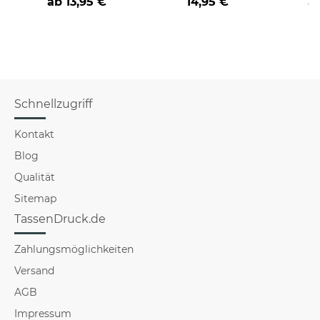
ab
13,95 €
14,95 €
a
fantastischen Teams
Schnellzugriff
Kontakt
Blog
Qualität
Sitemap
TassenDruck.de
Zahlungsmöglichkeiten
Versand
AGB
Impressum