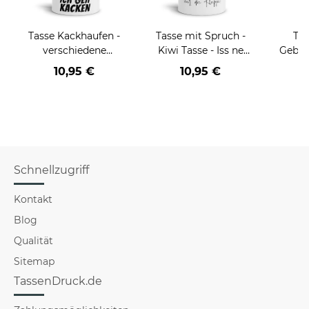
Tasse Kackhaufen -
Tasse mit Spruch -
Tas
verschiedene
Kiwi Tasse - Iss ne
Gebur
Sprüche-
Kiwi & halt die
Birthd
10,95 €
10,95 €
Klappe!
Schnellzugriff
Kontakt
Blog
Qualität
Sitemap
TassenDruck.de